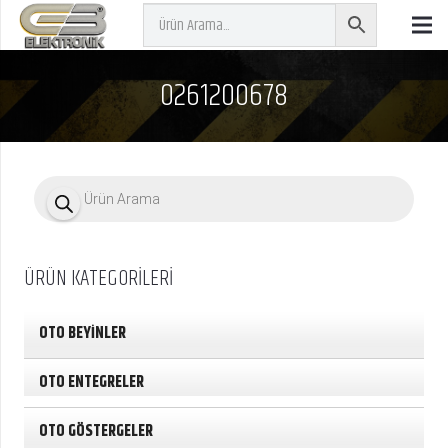
0261200678
P
r
o
d
u
c
ÜRÜN KATEGORİLERİ
t
s
s
e
OTO BEYİNLER
a
r
c
OTO ENTEGRELER
h
OTO GÖSTERGELER