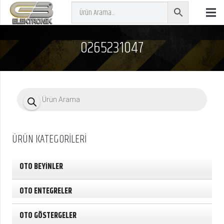
0265231047
P
r
o
d
u
c
ÜRÜN KATEGORİLERİ
t
s
s
e
OTO BEYİNLER
a
r
c
OTO ENTEGRELER
h
OTO GÖSTERGELER