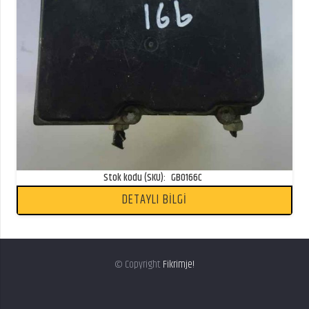
Stok kodu (SKU):
GB0166C
DETAYLI BİLGİ
© Copyright
Fikrimje!