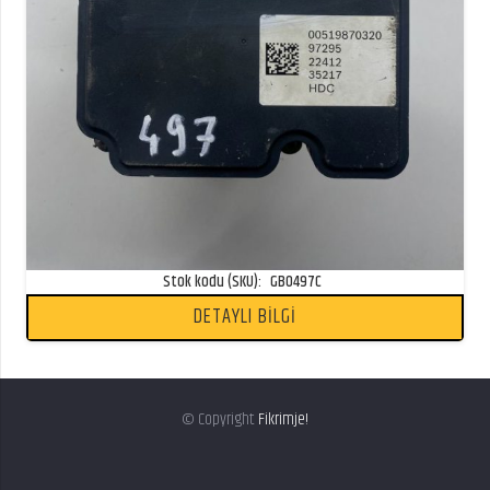
Stok kodu (SKU):
GB0497C
DETAYLI BİLGİ
© Copyright
Fikrimje!