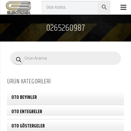
0265260987
P
r
o
d
u
c
ÜRÜN KATEGORİLERİ
t
s
s
e
OTO BEYİNLER
a
r
c
OTO ENTEGRELER
h
OTO GÖSTERGELER