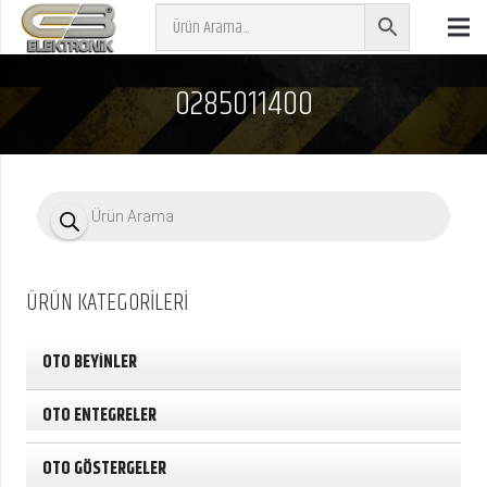
0285011400
P
r
o
d
u
c
ÜRÜN KATEGORİLERİ
t
s
s
e
OTO BEYİNLER
a
r
c
OTO ENTEGRELER
h
OTO GÖSTERGELER