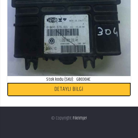
Stok kodu (SKU):
GB0304C
DETAYLI BİLGİ
© Copyright
Fikrimje!