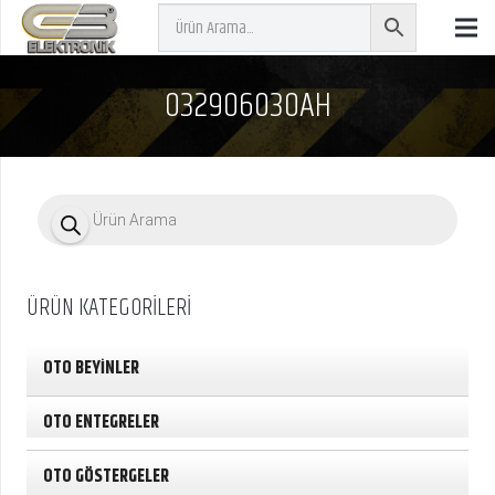
032906030AH
P
r
o
d
u
c
ÜRÜN KATEGORİLERİ
t
s
s
e
OTO BEYİNLER
a
r
c
OTO ENTEGRELER
h
OTO GÖSTERGELER