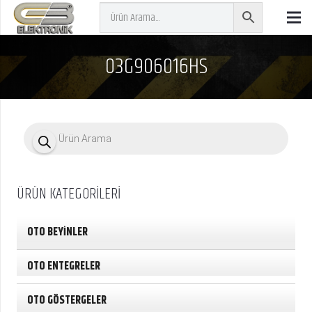
03G906016HS
P
r
o
d
u
c
ÜRÜN KATEGORİLERİ
t
s
s
e
OTO BEYİNLER
a
r
c
OTO ENTEGRELER
h
OTO GÖSTERGELER