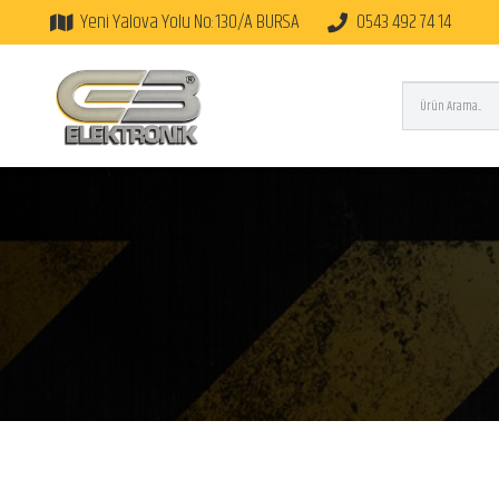
Yeni Yalova Yolu No:130/A BURSA
0543 492 74 14