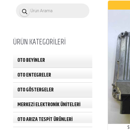
P
r
o
d
u
c
t
ÜRÜN KATEGORİLERİ
s
s
e
a
OTO BEYİNLER
r
c
h
OTO ENTEGRELER
OTO GÖSTERGELER
MERKEZİ ELEKTRONİK ÜNİTELERİ
OTO ARIZA TESPİT ÜRÜNLERİ
S