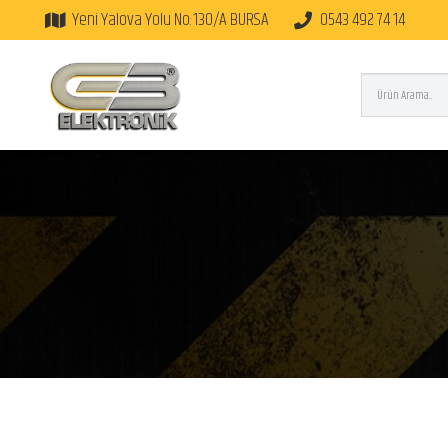
Yeni Yalova Yolu No:130/A BURSA
0543 492 74 14