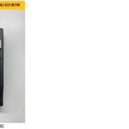
NLİ UCH BEYNİ
28C