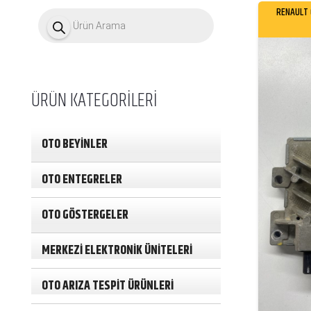
P
RENAULT 
r
o
d
u
c
t
ÜRÜN KATEGORİLERİ
s
s
e
a
OTO BEYİNLER
r
c
h
OTO ENTEGRELER
OTO GÖSTERGELER
MERKEZİ ELEKTRONİK ÜNİTELERİ
OTO ARIZA TESPİT ÜRÜNLERİ