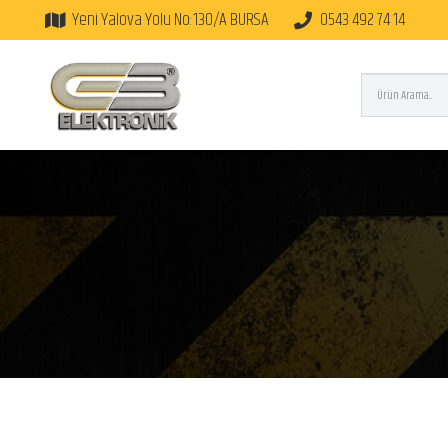
Yeni Yalova Yolu No:130/A BURSA
0543 492 74 14