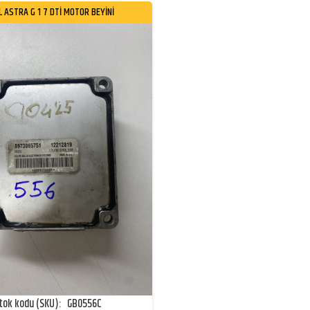
L ASTRA G 1 7 DTİ MOTOR BEYİNİ
tok kodu (SKU):
GB0556C