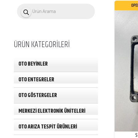
P
OPE
r
o
d
u
c
t
ÜRÜN KATEGORİLERİ
s
s
e
a
OTO BEYİNLER
r
c
h
OTO ENTEGRELER
OTO GÖSTERGELER
MERKEZİ ELEKTRONİK ÜNİTELERİ
OTO ARIZA TESPİT ÜRÜNLERİ
S