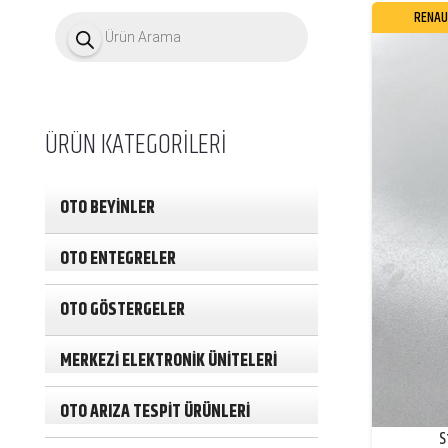
P
RENAU
r
o
d
u
c
t
ÜRÜN KATEGORİLERİ
s
s
e
a
OTO BEYİNLER
r
c
h
OTO ENTEGRELER
OTO GÖSTERGELER
MERKEZİ ELEKTRONİK ÜNİTELERİ
OTO ARIZA TESPİT ÜRÜNLERİ
S