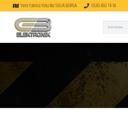
Yeni Yalova Yolu No:130/A BURSA
0543 492 74 14