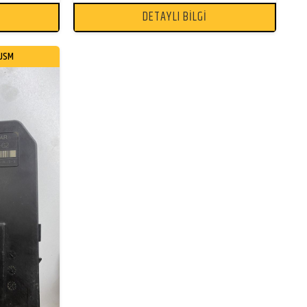
DETAYLI BİLGİ
 USM