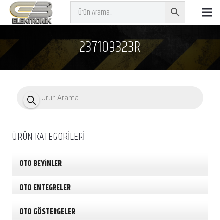
237109323R
P
r
o
d
u
c
ÜRÜN KATEGORİLERİ
t
s
s
e
OTO BEYİNLER
a
r
c
OTO ENTEGRELER
h
OTO GÖSTERGELER