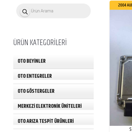
P
2004 AU
r
o
d
u
c
t
ÜRÜN KATEGORİLERİ
s
s
e
a
OTO BEYİNLER
r
c
h
OTO ENTEGRELER
OTO GÖSTERGELER
MERKEZİ ELEKTRONİK ÜNİTELERİ
OTO ARIZA TESPİT ÜRÜNLERİ
S