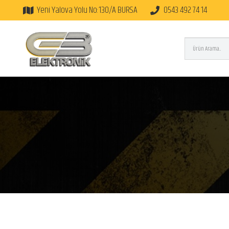
Yeni Yalova Yolu No:130/A BURSA
0543 492 74 14