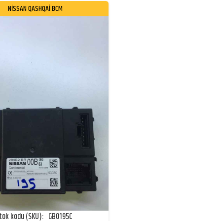
NİSSAN QASHQAİ BCM
tok kodu (SKU):
GB0195C