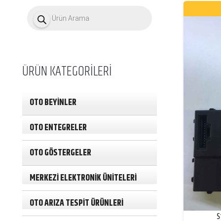
P
r
o
d
u
c
t
ÜRÜN KATEGORİLERİ
s
s
e
a
OTO BEYİNLER
r
c
h
OTO ENTEGRELER
OTO GÖSTERGELER
MERKEZİ ELEKTRONİK ÜNİTELERİ
OTO ARIZA TESPİT ÜRÜNLERİ
S