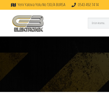
Yeni Yalova Yolu No:130/A BURSA
0543 492 74 14