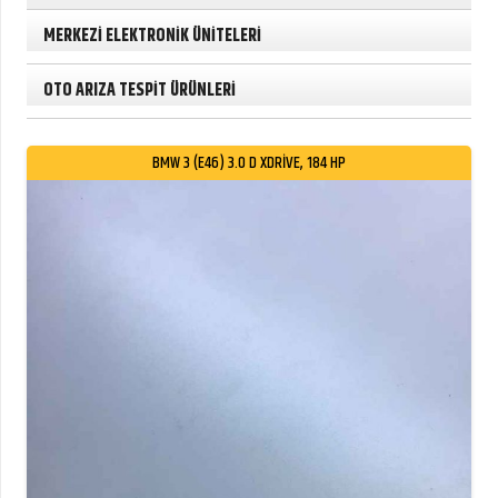
MERKEZİ ELEKTRONİK ÜNİTELERİ
OTO ARIZA TESPİT ÜRÜNLERİ
BMW 3 (E46) 3.0 D XDRIVE, 184 HP