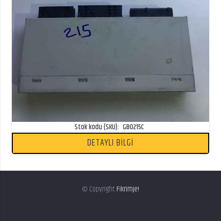
Stok kodu (SKU):
GB0215C
DETAYLI BİLGİ
© Copyright
Fikrimje!