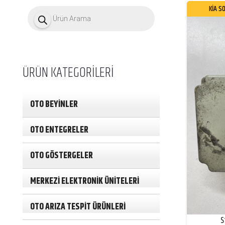
P
KİA S
r
o
d
u
c
t
ÜRÜN KATEGORİLERİ
s
s
e
a
OTO BEYİNLER
r
c
h
OTO ENTEGRELER
OTO GÖSTERGELER
MERKEZİ ELEKTRONİK ÜNİTELERİ
OTO ARIZA TESPİT ÜRÜNLERİ
S