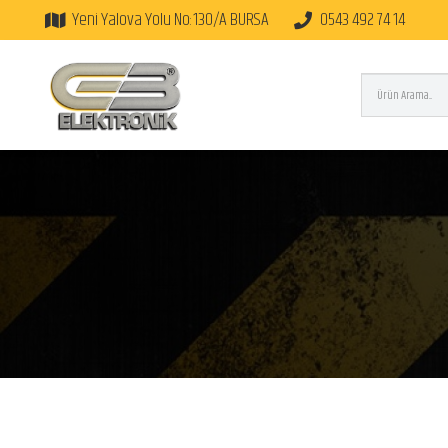
Yeni Yalova Yolu No:130/A BURSA
0543 492 74 14