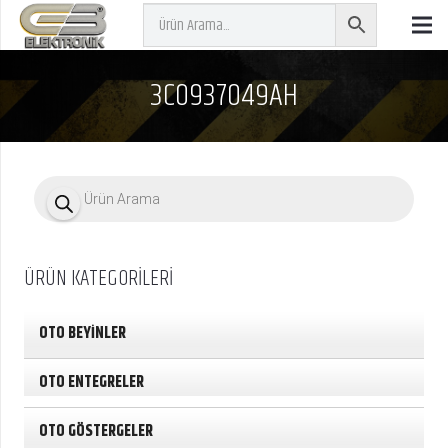
3C0937049AH
P
r
o
d
u
c
ÜRÜN KATEGORİLERİ
t
s
s
e
OTO BEYİNLER
a
r
c
OTO ENTEGRELER
h
OTO GÖSTERGELER