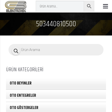
503440810500
P
r
o
d
u
c
ÜRÜN KATEGORİLERİ
t
s
s
e
OTO BEYİNLER
a
r
c
OTO ENTEGRELER
h
OTO GÖSTERGELER