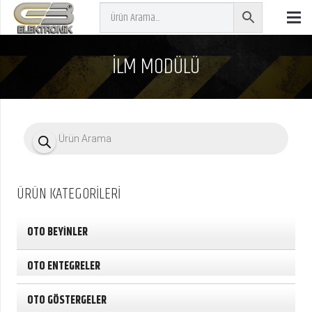
İLM MODÜLÜ
P
r
o
d
u
c
ÜRÜN KATEGORİLERİ
t
s
s
e
OTO BEYİNLER
a
r
c
OTO ENTEGRELER
h
OTO GÖSTERGELER