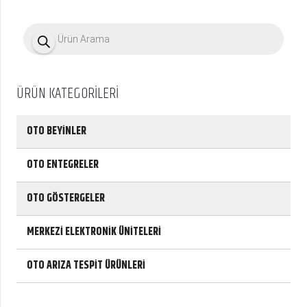
P
r
o
d
u
c
ÜRÜN KATEGORİLERİ
t
s
s
e
OTO BEYİNLER
a
r
c
OTO ENTEGRELER
h
OTO GÖSTERGELER
MERKEZİ ELEKTRONİK ÜNİTELERİ
OTO ARIZA TESPİT ÜRÜNLERİ