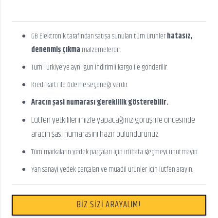
GB Elektronik tarafından satışa sunulan tüm ürünler
hatasız,
denenmiş çıkma
malzemelerdir.
Tüm Türkiye’ye aynı gün indirimli kargo ile gönderilir.
Kredi kartı ile ödeme seçeneği vardır.
Aracın şasi numarası gereklilik gösterebilir.
Lütfen yetkililerimizle yapacağınız görüşme öncesinde
aracın şasi numarasını hazır bulundurunuz.
Tüm markaların yedek parçaları için irtibata geçmeyi unutmayın.
Yan sanayi yedek parçaları ve muadil ürünler için lütfen arayın.
BİZ SİZİ ARAYALIM!