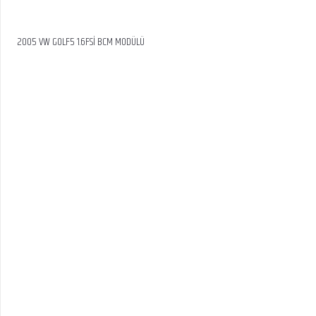
2005 VW GOLF5 1.6FSİ BCM MODÜLÜ