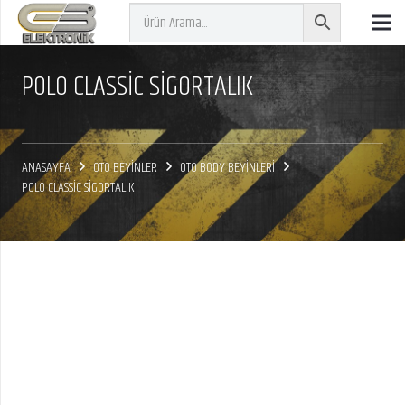
POLO CLASSİC SİGORTALIK
ANASAYFA
OTO BEYİNLER
OTO BODY BEYİNLERİ
POLO CLASSİC SİGORTALIK