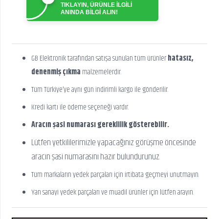
TIKLAYIN, ÜRÜNLE İLGİLİ
ANINDA BİLGİ ALIN!
GB Elektronik tarafından satışa sunulan tüm ürünler
hatasız,
denenmiş çıkma
malzemelerdir.
Tüm Türkiye’ye aynı gün indirimli kargo ile gönderilir.
Kredi kartı ile ödeme seçeneği vardır.
Aracın şasi numarası gereklilik gösterebilir.
Lütfen yetkililerimizle yapacağınız görüşme öncesinde
aracın şasi numarasını hazır bulundurunuz.
Tüm markaların yedek parçaları için irtibata geçmeyi unutmayın.
Yan sanayi yedek parçaları ve muadil ürünler için lütfen arayın.