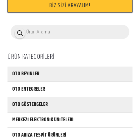
BİZ SİZİ ARAYALIM!
P
r
o
d
u
c
ÜRÜN KATEGORİLERİ
t
s
s
e
OTO BEYİNLER
a
r
c
OTO ENTEGRELER
h
OTO GÖSTERGELER
MERKEZİ ELEKTRONİK ÜNİTELERİ
OTO ARIZA TESPİT ÜRÜNLERİ