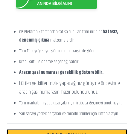
ANINDA BİLGİ ALIN!
GB Elektronik tarafından satışa sunulan tüm ürünler
hatasız,
denenmiş çıkma
malzemelerdir.
Tüm Türkiye’ye aynı gün indirimli kargo ile gönderilir.
Kredi kartı ile ödeme seçeneği vardır.
Aracın şasi numarası gereklilik gösterebilir.
Lütfen yetkililerimizle yapacağınız görüşme öncesinde
aracın şasi numarasını hazır bulundurunuz.
Tüm markaların yedek parçaları için irtibata geçmeyi unutmayın.
Yan sanayi yedek parçaları ve muadil ürünler için lütfen arayın.