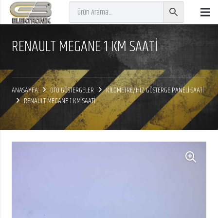
RENAULT MEGANE 1 KM SAATI
ANASAYFA
OTO GÖSTERGELER
KİLOMETRE/HIZ GÖSTERGE PANELİ-SAATİ
RENAULT MEGANE 1 KM SAATI