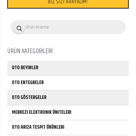
BİZ SİZİ ARAYALIM!
P
r
o
d
u
c
ÜRÜN KATEGORİLERİ
t
s
s
e
OTO BEYİNLER
a
r
c
OTO ENTEGRELER
h
OTO GÖSTERGELER
MERKEZİ ELEKTRONİK ÜNİTELERİ
OTO ARIZA TESPİT ÜRÜNLERİ