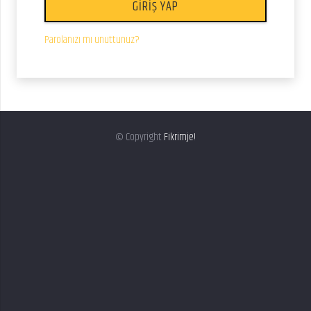
GIRIŞ YAP
Parolanızı mı unuttunuz?
© Copyright
Fikrimje!