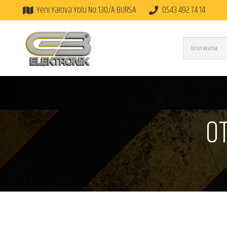
Yeni Yalova Yolu No:130/A BURSA
0543 492 74 14
OT