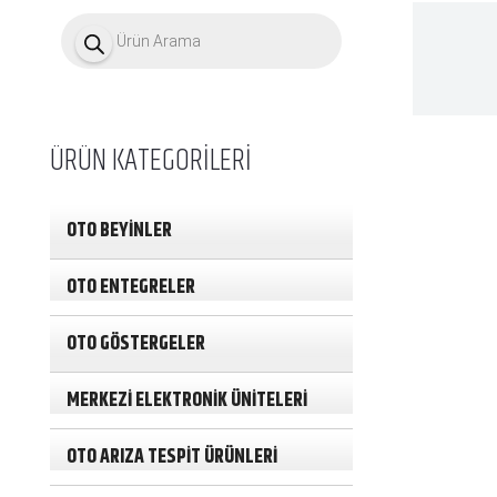
P
r
o
d
u
c
t
ÜRÜN KATEGORİLERİ
s
s
e
a
OTO BEYİNLER
r
c
h
OTO ENTEGRELER
OTO GÖSTERGELER
MERKEZİ ELEKTRONİK ÜNİTELERİ
OTO ARIZA TESPİT ÜRÜNLERİ