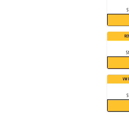
S
RE
S
VW 
S