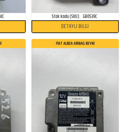
34C
Stok kodu (SKU):
GB0539C
DETAYLI BİLGİ
İ
FİAT ALBEA AİRBAG BEYNİ