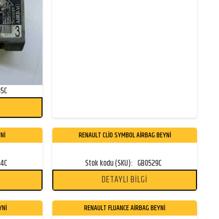
35C
Nİ
RENAULT CLİO SYMBOL AİRBAG BEYNİ
64C
Stok kodu (SKU):
GB0529C
DETAYLI BİLGİ
YNİ
RENAULT FLUANCE AİRBAG BEYNİ