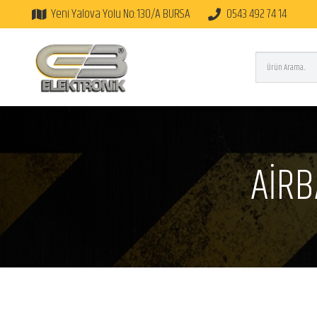
Yeni Yalova Yolu No:130/A BURSA
0543 492 74 14
AİRB