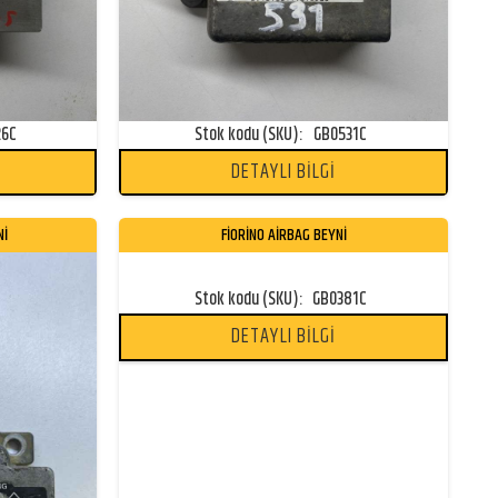
26C
Stok kodu (SKU):
GB0531C
DETAYLI BİLGİ
Nİ
FİORİNO AİRBAG BEYNİ
Stok kodu (SKU):
GB0381C
DETAYLI BİLGİ