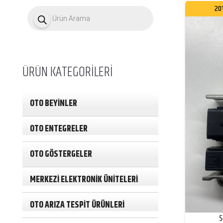
P
20
r
o
d
u
c
t
ÜRÜN KATEGORİLERİ
s
s
e
a
OTO BEYİNLER
r
c
h
OTO ENTEGRELER
OTO GÖSTERGELER
MERKEZİ ELEKTRONİK ÜNİTELERİ
OTO ARIZA TESPİT ÜRÜNLERİ
S