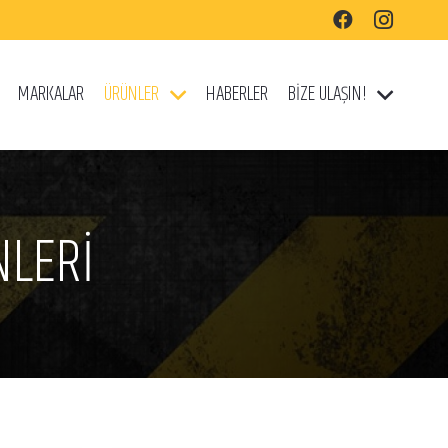
MARKALAR
ÜRÜNLER
HABERLER
BİZE ULAŞIN!
NLERİ