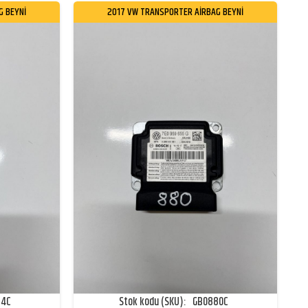
G BEYNİ
2017 VW TRANSPORTER AİRBAG BEYNİ
74C
Stok kodu (SKU):
GB0880C