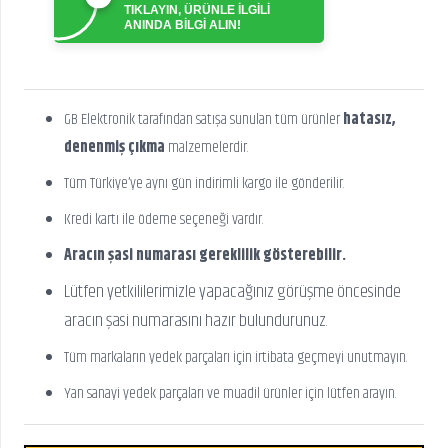
TIKLAYIN, ÜRÜNLE İLGİLİ
ANINDA BİLGİ ALIN!
GB Elektronik tarafından satışa sunulan tüm ürünler
hatasız,
denenmiş çıkma
malzemelerdir.
Tüm Türkiye’ye aynı gün indirimli kargo ile gönderilir.
Kredi kartı ile ödeme seçeneği vardır.
Aracın şasi numarası gereklilik gösterebilir.
Lütfen yetkililerimizle yapacağınız görüşme öncesinde
aracın şasi numarasını hazır bulundurunuz.
Tüm markaların yedek parçaları için irtibata geçmeyi unutmayın.
Yan sanayi yedek parçaları ve muadil ürünler için lütfen arayın.