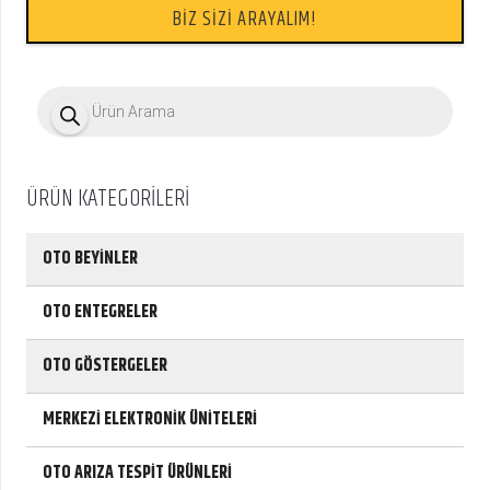
BİZ SİZİ ARAYALIM!
P
r
o
d
u
c
ÜRÜN KATEGORİLERİ
t
s
s
e
OTO BEYİNLER
a
r
c
OTO ENTEGRELER
h
OTO GÖSTERGELER
MERKEZİ ELEKTRONİK ÜNİTELERİ
OTO ARIZA TESPİT ÜRÜNLERİ