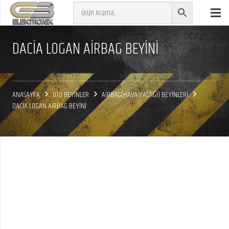
DACİA LOGAN AİRBAG BEYİNİ
ANASAYFA
OTO BEYİNLER
AİRBAG(HAVA YASTIĞI) BEYİNLERİ
DACİA LOGAN AİRBAG BEYİNİ