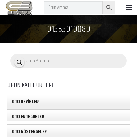
01353010080
P
r
o
d
u
c
ÜRÜN KATEGORİLERİ
t
s
s
e
OTO BEYİNLER
a
r
c
OTO ENTEGRELER
h
OTO GÖSTERGELER