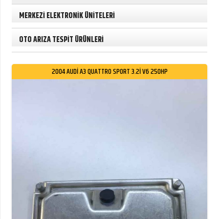
MERKEZİ ELEKTRONİK ÜNİTELERİ
OTO ARIZA TESPİT ÜRÜNLERİ
2004 AUDI A3 QUATTRO SPORT 3.2I V6 250HP