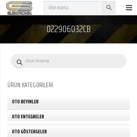
022906032CB
P
r
o
d
u
c
ÜRÜN KATEGORİLERİ
t
s
s
e
OTO BEYİNLER
a
r
c
OTO ENTEGRELER
h
OTO GÖSTERGELER