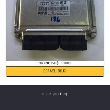
Stok kodu (SKU):
GB0186C
DETAYLI BİLGİ
© Copyright
Fikrimje!