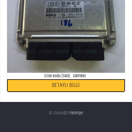
Stok kodu (SKU):
GB0186C
DETAYLI BİLGİ
© Copyright
Fikrimje!