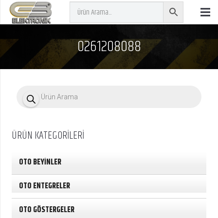
0261208088
P
r
o
d
u
c
ÜRÜN KATEGORİLERİ
t
s
s
e
OTO BEYİNLER
a
r
c
OTO ENTEGRELER
h
OTO GÖSTERGELER