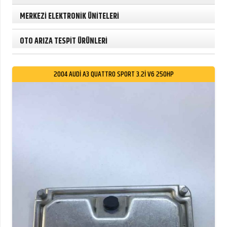
MERKEZİ ELEKTRONİK ÜNİTELERİ
OTO ARIZA TESPİT ÜRÜNLERİ
2004 AUDI A3 QUATTRO SPORT 3.2I V6 250HP