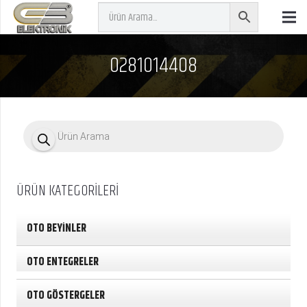
0281014408
P
r
o
d
u
c
ÜRÜN KATEGORİLERİ
t
s
s
e
OTO BEYİNLER
a
r
c
OTO ENTEGRELER
h
OTO GÖSTERGELER