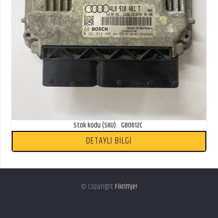
Stok kodu (SKU):
GB0612C
DETAYLI BİLGİ
© Copyright
Fikrimje!