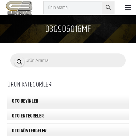
03G906016MF
P
r
o
d
u
c
ÜRÜN KATEGORİLERİ
t
s
s
e
OTO BEYİNLER
a
r
c
OTO ENTEGRELER
h
OTO GÖSTERGELER