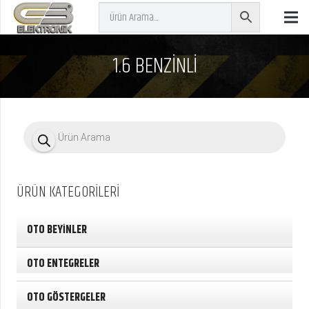
1.6 BENZİNLİ
P
r
o
d
u
c
ÜRÜN KATEGORİLERİ
t
s
s
e
OTO BEYİNLER
a
r
c
OTO ENTEGRELER
h
OTO GÖSTERGELER