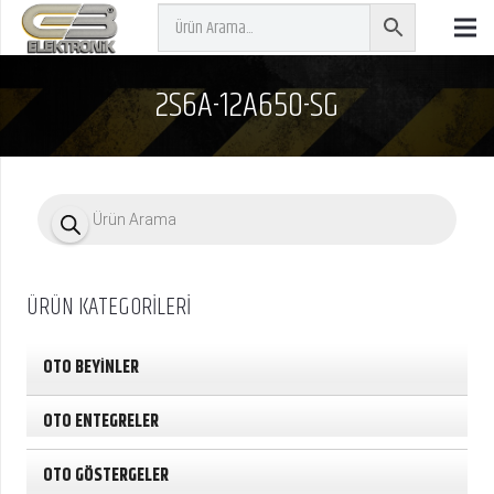
2S6A-12A650-SG
P
r
o
d
u
c
ÜRÜN KATEGORİLERİ
t
s
s
e
OTO BEYİNLER
a
r
c
OTO ENTEGRELER
h
OTO GÖSTERGELER