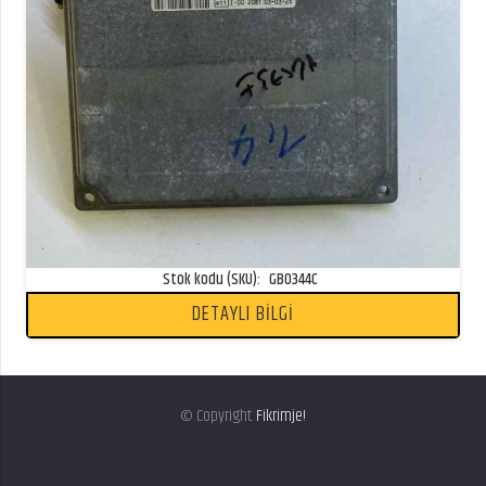
Stok kodu (SKU):
GB0344C
DETAYLI BİLGİ
© Copyright
Fikrimje!