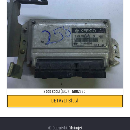
Stok kodu (SKU):
GB0258C
DETAYLI BİLGİ
© Copyright
Fikrimje!