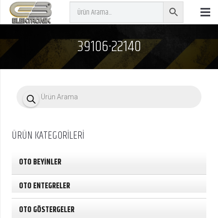
39106-22140
P
r
o
d
u
c
ÜRÜN KATEGORİLERİ
t
s
s
e
OTO BEYİNLER
a
r
c
OTO ENTEGRELER
h
OTO GÖSTERGELER