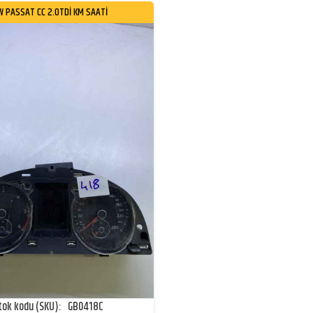
W PASSAT CC 2.0TDİ KM SAATİ
tok kodu (SKU):
GB0418C