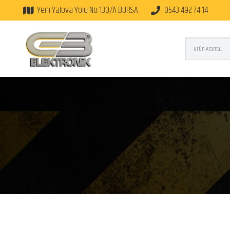
Yeni Yalova Yolu No:130/A BURSA
0543 492 74 14