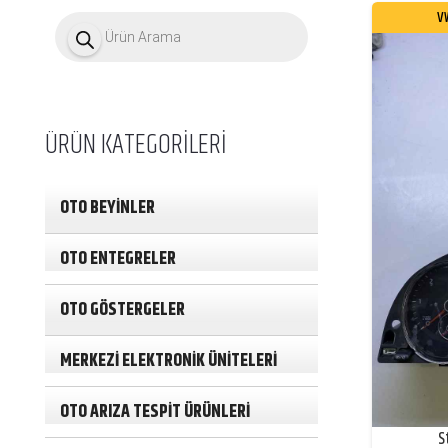
P
V
r
o
d
u
c
t
ÜRÜN KATEGORİLERİ
s
s
e
a
OTO BEYİNLER
r
c
h
OTO ENTEGRELER
OTO GÖSTERGELER
MERKEZİ ELEKTRONİK ÜNİTELERİ
OTO ARIZA TESPİT ÜRÜNLERİ
S