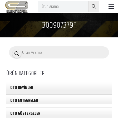
3Q0907379F
P
r
o
d
u
c
ÜRÜN KATEGORİLERİ
t
s
s
e
OTO BEYİNLER
a
r
c
OTO ENTEGRELER
h
OTO GÖSTERGELER