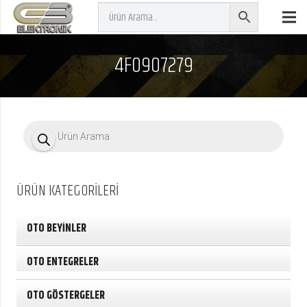
4F0907279
P
r
o
d
u
c
ÜRÜN KATEGORİLERİ
t
s
s
e
OTO BEYİNLER
a
r
c
OTO ENTEGRELER
h
OTO GÖSTERGELER