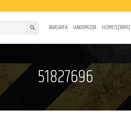
ANASAYFA
HAKKIMIZDA
HİZMETLERİMİZ
51827696