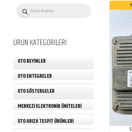
P
r
o
d
u
c
t
ÜRÜN KATEGORİLERİ
s
s
e
a
OTO BEYİNLER
r
c
h
OTO ENTEGRELER
OTO GÖSTERGELER
MERKEZİ ELEKTRONİK ÜNİTELERİ
OTO ARIZA TESPİT ÜRÜNLERİ
S