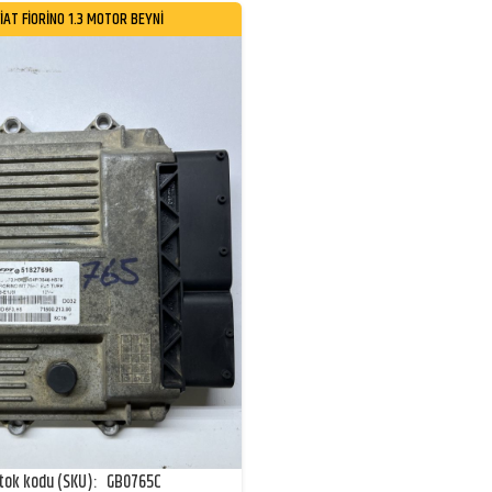
FİAT FİORİNO 1.3 MOTOR BEYNİ
tok kodu (SKU):
GB0765C