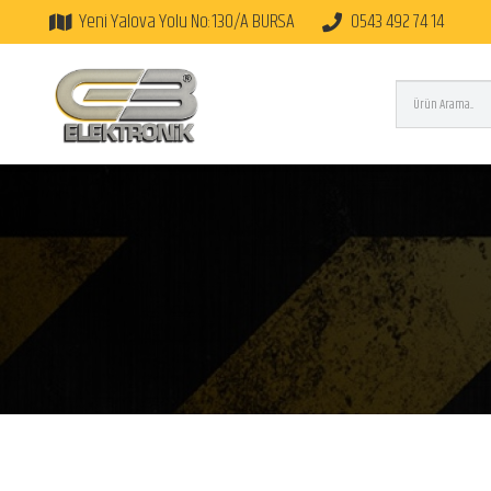
Yeni Yalova Yolu No:130/A BURSA
0543 492 74 14