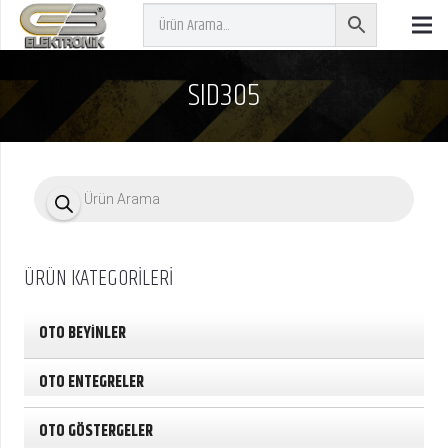
SID305
P
r
o
d
u
c
ÜRÜN KATEGORİLERİ
t
s
s
e
OTO BEYİNLER
a
r
c
OTO ENTEGRELER
h
OTO GÖSTERGELER