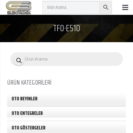
TF0-E510
P
r
o
d
u
c
ÜRÜN KATEGORİLERİ
t
s
s
e
OTO BEYİNLER
a
r
c
OTO ENTEGRELER
h
OTO GÖSTERGELER