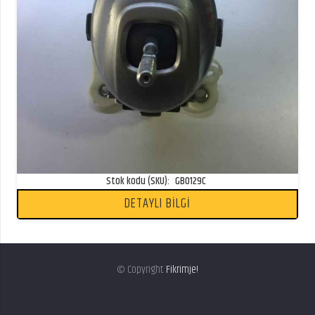
Stok kodu (SKU):
GB0129C
DETAYLI BİLGİ
© Copyright
Fikrimje!