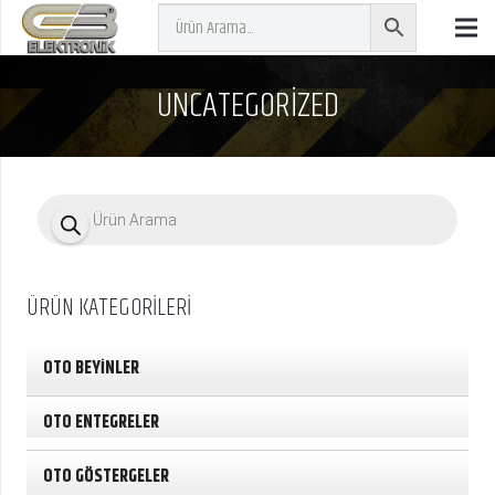
UNCATEGORIZED
P
r
o
d
u
c
ÜRÜN KATEGORİLERİ
t
s
s
e
OTO BEYİNLER
a
r
c
OTO ENTEGRELER
h
OTO GÖSTERGELER