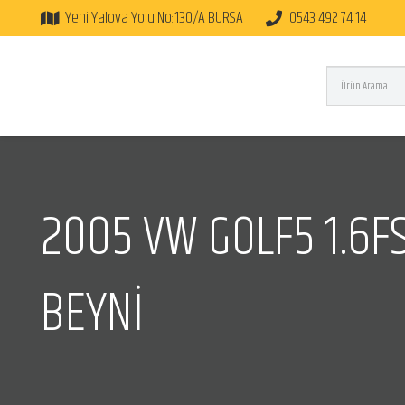
Yeni Yalova Yolu No:130/A BURSA
0543 492 74 14
2005 VW GOLF5 1.6F
BEYNİ