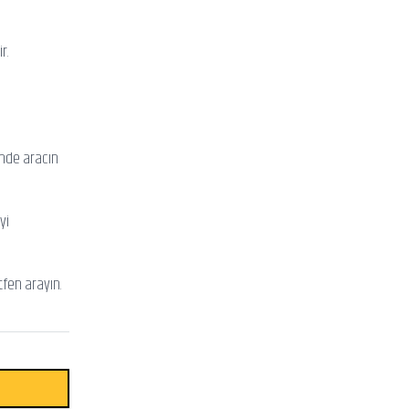
r.
inde aracın
yi
tfen arayın.