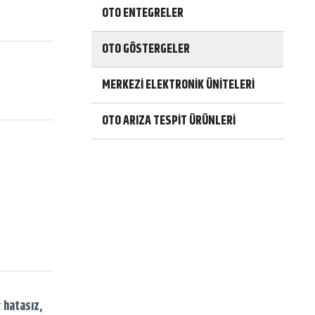
h
OTO ENTEGRELER
OTO GÖSTERGELER
MERKEZİ ELEKTRONİK ÜNİTELERİ
OTO ARIZA TESPİT ÜRÜNLERİ
r
hatasız,