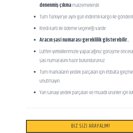
denenmiş çıkma
malzemelerdir.
Tüm Türkiye’ye aynı gün indirimli kargo ile gönderili
Kredi kartı ile ödeme seçeneği vardır.
Aracın şasi numarası gereklilik gösterebilir.
Lütfen yetkililerimizle yapacağınız görüşme önces
şasi numarasını hazır bulundurunuz.
Tüm markaların yedek parçaları için irtibata geçme
unutmayın.
Yan sanayi yedek parçaları ve muadil ürünler için lü
BİZ SİZİ ARAYALIM!