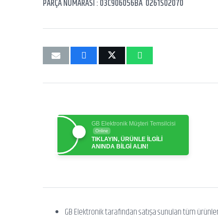
PARÇA NUMARASI : 03C906056BA 0261S02070
GB Elektronik Müşteri Temsilcisi
Online
TIKLAYIN, ÜRÜNLE İLGİLİ
ANINDA BİLGİ ALIN!
GB Elektronik tarafından satışa sunulan tüm ürünle