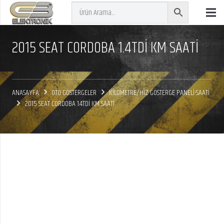
2015 SEAT CORDOBA 1.4TDİ KM SAATİ
ANASAYFA
OTO GÖSTERGELER
KİLOMETRE/HIZ GÖSTERGE PANELİ-SAATİ
2015 SEAT CORDOBA 1.4TDİ KM SAATİ