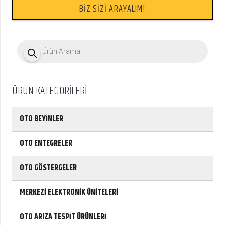
BİZ SİZİ ARAYALIM!
P
r
o
d
u
c
ÜRÜN KATEGORİLERİ
t
s
s
e
OTO BEYİNLER
a
r
c
OTO ENTEGRELER
h
OTO GÖSTERGELER
MERKEZİ ELEKTRONİK ÜNİTELERİ
OTO ARIZA TESPİT ÜRÜNLERİ