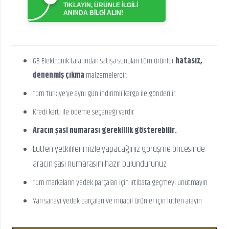
TIKLAYIN, ÜRÜNLE İLGİLİ
ANINDA BİLGİ ALIN!
GB Elektronik tarafından satışa sunulan tüm ürünler
hatasız,
denenmiş çıkma
malzemelerdir.
Tüm Türkiye’ye aynı gün indirimli kargo ile gönderilir.
Kredi kartı ile ödeme seçeneği vardır.
Aracın şasi numarası gereklilik gösterebilir.
Lütfen yetkililerimizle yapacağınız görüşme öncesinde
aracın şasi numarasını hazır bulundurunuz.
Tüm markaların yedek parçaları için irtibata geçmeyi unutmayın.
Yan sanayi yedek parçaları ve muadil ürünler için lütfen arayın.