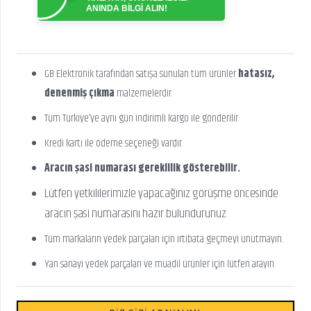
ANINDA BİLGİ ALIN!
GB Elektronik tarafından satışa sunulan tüm ürünler
hatasız,
denenmiş çıkma
malzemelerdir.
Tüm Türkiye’ye aynı gün indirimli kargo ile gönderilir.
Kredi kartı ile ödeme seçeneği vardır.
Aracın şasi numarası gereklilik gösterebilir.
Lütfen yetkililerimizle yapacağınız görüşme öncesinde
aracın şasi numarasını hazır bulundurunuz.
Tüm markaların yedek parçaları için irtibata geçmeyi unutmayın.
Yan sanayi yedek parçaları ve muadil ürünler için lütfen arayın.