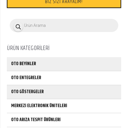
BİZ SİZİ ARAYALIM!
P
r
o
d
u
c
ÜRÜN KATEGORİLERİ
t
s
s
e
OTO BEYİNLER
a
r
c
OTO ENTEGRELER
h
OTO GÖSTERGELER
MERKEZİ ELEKTRONİK ÜNİTELERİ
OTO ARIZA TESPİT ÜRÜNLERİ