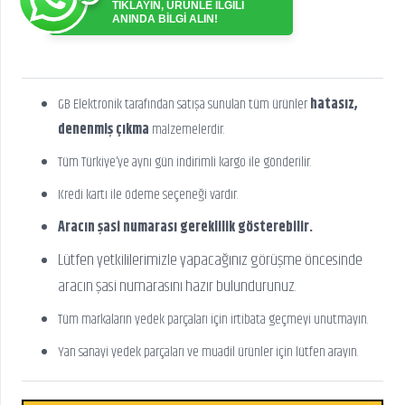
TIKLAYIN, ÜRÜNLE İLGİLİ
ANINDA BİLGİ ALIN!
GB Elektronik tarafından satışa sunulan tüm ürünler
hatasız,
denenmiş çıkma
malzemelerdir.
Tüm Türkiye’ye aynı gün indirimli kargo ile gönderilir.
Kredi kartı ile ödeme seçeneği vardır.
Aracın şasi numarası gereklilik gösterebilir.
Lütfen yetkililerimizle yapacağınız görüşme öncesinde
aracın şasi numarasını hazır bulundurunuz.
Tüm markaların yedek parçaları için irtibata geçmeyi unutmayın.
Yan sanayi yedek parçaları ve muadil ürünler için lütfen arayın.