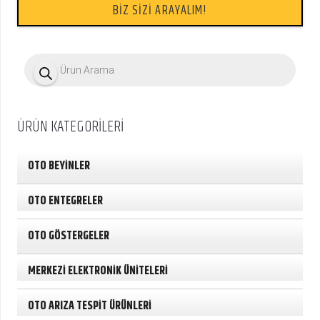
BİZ SİZİ ARAYALIM!
P
r
o
d
u
c
ÜRÜN KATEGORİLERİ
t
s
s
e
OTO BEYİNLER
a
r
c
OTO ENTEGRELER
h
OTO GÖSTERGELER
MERKEZİ ELEKTRONİK ÜNİTELERİ
OTO ARIZA TESPİT ÜRÜNLERİ