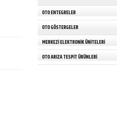
r
c
h
OTO ENTEGRELER
OTO GÖSTERGELER
MERKEZİ ELEKTRONİK ÜNİTELERİ
OTO ARIZA TESPİT ÜRÜNLERİ