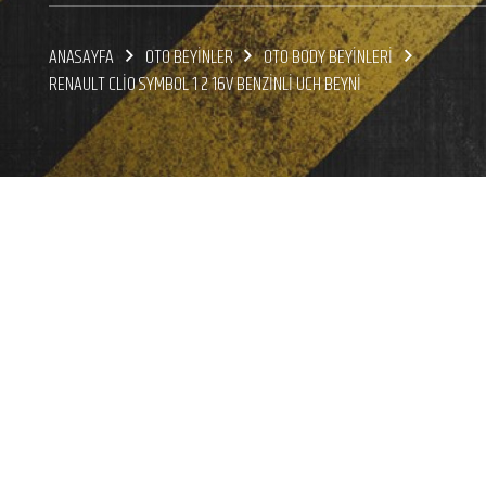
ANASAYFA
OTO BEYİNLER
OTO BODY BEYİNLERİ
RENAULT CLİO SYMBOL 1 2 16V BENZİNLİ UCH BEYNİ