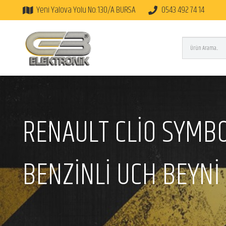
Yeni Yalova Yolu No:130/A BURSA
0543 492 74 14
RENAULT CLİO SYMBO
BENZİNLİ UCH BEYNİ