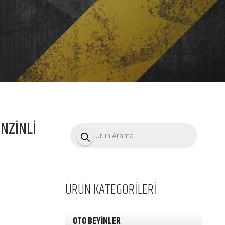
NZİNLİ
P
r
o
d
u
c
t
ÜRÜN KATEGORİLERİ
s
s
e
a
OTO BEYİNLER