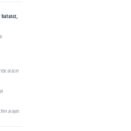
r
hatasız,
r.
inde aracın
yi
tfen arayın.