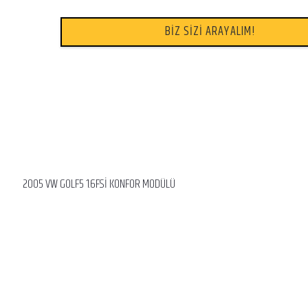
BİZ SİZİ ARAYALIM!
2005 VW GOLF5 1.6FSİ KONFOR MODÜLÜ