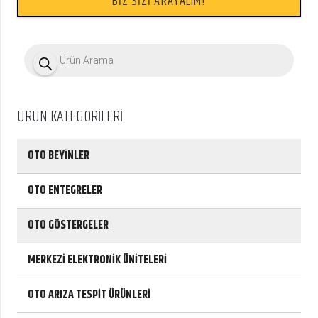
BİZ SİZİ ARAYALIM!
P
r
o
d
u
c
ÜRÜN KATEGORİLERİ
t
s
s
e
OTO BEYİNLER
a
r
c
OTO ENTEGRELER
h
OTO GÖSTERGELER
MERKEZİ ELEKTRONİK ÜNİTELERİ
OTO ARIZA TESPİT ÜRÜNLERİ