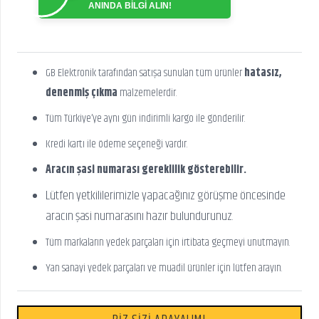
ANINDA BİLGİ ALIN!
GB Elektronik tarafından satışa sunulan tüm ürünler
hatasız,
denenmiş çıkma
malzemelerdir.
Tüm Türkiye’ye aynı gün indirimli kargo ile gönderilir.
Kredi kartı ile ödeme seçeneği vardır.
Aracın şasi numarası gereklilik gösterebilir.
Lütfen yetkililerimizle yapacağınız görüşme öncesinde
aracın şasi numarasını hazır bulundurunuz.
Tüm markaların yedek parçaları için irtibata geçmeyi unutmayın.
Yan sanayi yedek parçaları ve muadil ürünler için lütfen arayın.