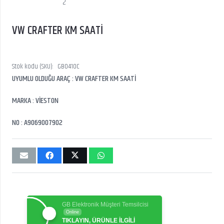
VW CRAFTER KM SAATİ
Stok kodu (SKU):
GB0410C
UYUMLU OLDUĞU ARAÇ : VW CRAFTER KM SAATİ
MARKA : VİESTON
NO : A9069007902
GB Elektronik Müşteri Temsilcisi
Online
TIKLAYIN, ÜRÜNLE İLGİLİ