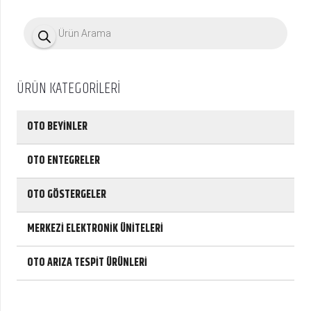
P
r
o
d
u
c
ÜRÜN KATEGORİLERİ
t
s
s
e
OTO BEYİNLER
a
r
c
OTO ENTEGRELER
h
OTO GÖSTERGELER
MERKEZİ ELEKTRONİK ÜNİTELERİ
OTO ARIZA TESPİT ÜRÜNLERİ