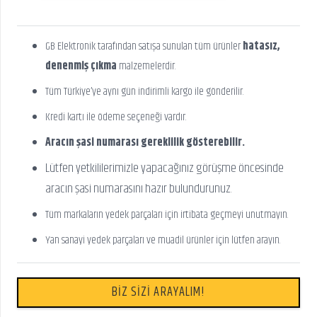
GB Elektronik tarafından satışa sunulan tüm ürünler
hatasız,
denenmiş çıkma
malzemelerdir.
Tüm Türkiye’ye aynı gün indirimli kargo ile gönderilir.
Kredi kartı ile ödeme seçeneği vardır.
Aracın şasi numarası gereklilik gösterebilir.
Lütfen yetkililerimizle yapacağınız görüşme öncesinde
aracın şasi numarasını hazır bulundurunuz.
Tüm markaların yedek parçaları için irtibata geçmeyi unutmayın.
Yan sanayi yedek parçaları ve muadil ürünler için lütfen arayın.
BİZ SİZİ ARAYALIM!