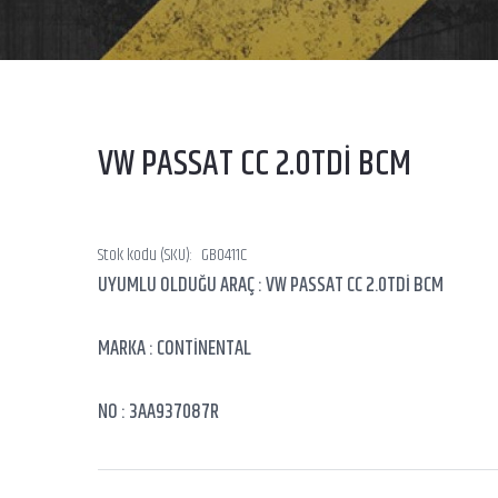
VW PASSAT CC 2.0TDİ BCM
Stok kodu (SKU):
GB0411C
UYUMLU OLDUĞU ARAÇ : VW PASSAT CC 2.0TDİ BCM
MARKA : CONTİNENTAL
NO : 3AA937087R