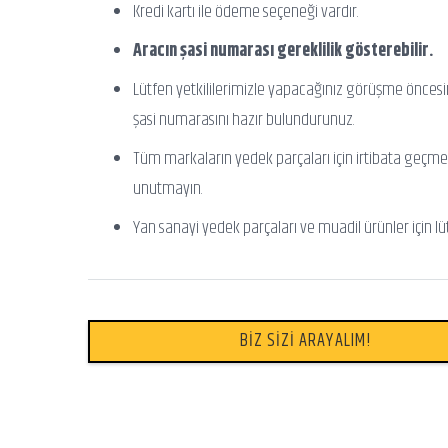
Kredi kartı ile ödeme seçeneği vardır.
Aracın şasi numarası gereklilik gösterebilir.
Lütfen yetkililerimizle yapacağınız görüşme önces
şasi numarasını hazır bulundurunuz.
Tüm markaların yedek parçaları için irtibata geçme
unutmayın.
Yan sanayi yedek parçaları ve muadil ürünler için lü
BİZ SİZİ ARAYALIM!