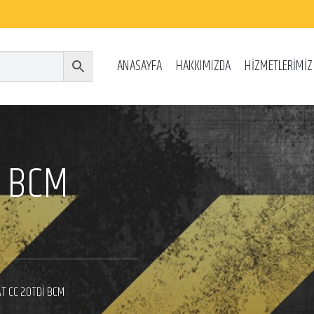
ANASAYFA
HAKKIMIZDA
HİZMETLERİMİZ
İ BCM
T CC 2.0TDİ BCM