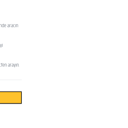
inde aracın
yi
tfen arayın.