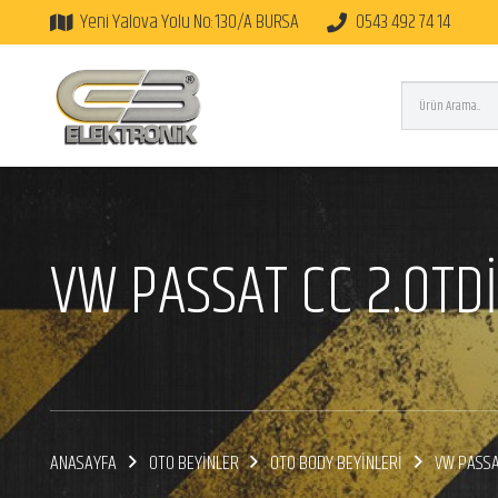
Yeni Yalova Yolu No:130/A BURSA
0543 492 74 14
VW PASSAT CC 2.0TD
ANASAYFA
OTO BEYİNLER
OTO BODY BEYİNLERİ
VW PASSA