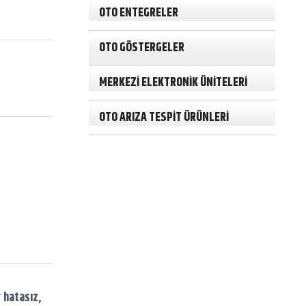
h
OTO ENTEGRELER
OTO GÖSTERGELER
MERKEZİ ELEKTRONİK ÜNİTELERİ
OTO ARIZA TESPİT ÜRÜNLERİ
r
hatasız,