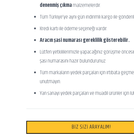
denenmiş çıkma
malzemelerdir.
Tüm Türkiye’ye aynı gün indirimli kargo ile gönderili
Kredi kartı ile ödeme seçeneği vardır.
Aracın şasi numarası gereklilik gösterebilir.
Lütfen yetkililerimizle yapacağınız görüşme önces
şasi numarasını hazır bulundurunuz.
Tüm markaların yedek parçaları için irtibata geçme
unutmayın.
Yan sanayi yedek parçaları ve muadil ürünler için lü
BİZ SİZİ ARAYALIM!