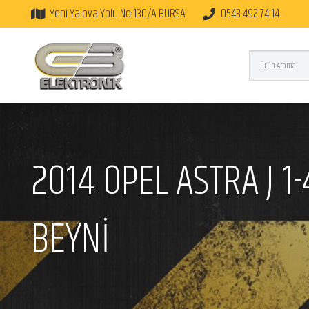
Yeni Yalova Yolu No:130/A BURSA
0543 492 74 14
2014 OPEL ASTRA J 1
BEYNİ