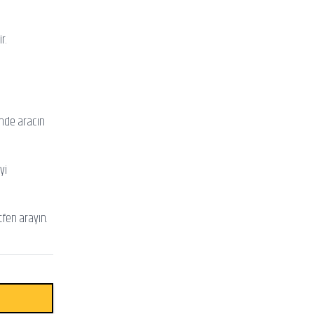
r.
inde aracın
yi
tfen arayın.