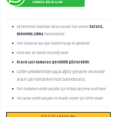
ANINDA BİLGİ ALIN!
GB Elektronik tarafından satışa sunulan tüm ürünler
hatasız,
denenmiş çıkma
malzemelerdir.
Tüm Türkiye’ye aynı gün indirimli kargo ile gönderilir.
Kredi kartı ile ödeme seçeneği vardır.
Aracın şasi numarası gereklilik gösterebilir.
Lütfen yetkililerimizle yapacağınız görüşme öncesinde
aracın şasi numarasını hazır bulundurunuz.
Tüm markaların yedek parçaları için irtibata geçmeyi unutmayın.
Yan sanayi yedek parçaları ve muadil ürünler için lütfen arayın.