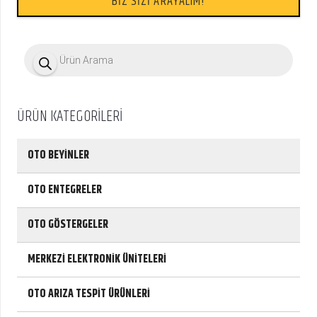
BİZ SİZİ ARAYALIM!
P
r
o
d
u
c
ÜRÜN KATEGORİLERİ
t
s
s
e
OTO BEYİNLER
a
r
c
OTO ENTEGRELER
h
OTO GÖSTERGELER
MERKEZİ ELEKTRONİK ÜNİTELERİ
OTO ARIZA TESPİT ÜRÜNLERİ